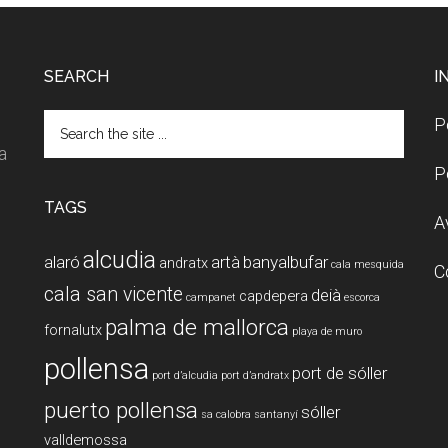
SEARCH
I
Search
P
the
a
site
P
...
TAGS
A
alcudia
alaró
artà
banyalbufar
andratx
cala mesquida
C
cala san vicente
deià
capdepera
campanet
escorca
palma de mallorca
fornalutx
playa de muro
pollensa
port de sóller
port d’alcudia
port d’andratx
puerto pollensa
sóller
sa calobra
santanyí
valldemossa