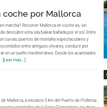
n coche por Mallorca
 en marcha? Recorrer Mallorca en coche es, sin
de descubrir esta isla balear bañada por el sol. Entre
on curvas, puertos de montaña espectaculares y
scondidos entre antiguos olivares, conducir por
ar en un sueño mediterráneo. Desde los acantilados
acerca
 …
[Leer más...]
de
Las
mejores
rutas
en
e de Mallorca, a escasos 5 km del Puerto de Pollensa
coche