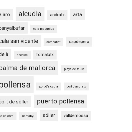
alcudia
alaró
artà
andratx
banyalbufar
cala mesquida
cala san vicente
capdepera
campanet
deià
fornalutx
escorca
palma de mallorca
playa de muro
pollensa
port d’alcudia
port d’andratx
puerto pollensa
port de sóller
sóller
valldemossa
sa calobra
santanyí