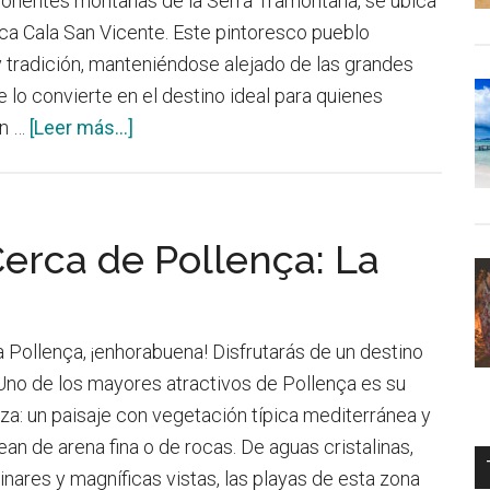
ponentes montañas de la Serra Tramontana, se ubica
por
íaca Cala San Vicente. Este pintoresco pueblo
Mallorca
 tradición, manteniéndose alejado de las grandes
 lo convierte en el destino ideal para quienes
acerca
un …
[Leer más...]
de
Cala
San
Cerca de Pollença: La
Vicente
 a Pollença, ¡enhorabuena! Disfrutarás de un destino
Uno de los mayores atractivos de Pollença es su
za: un paisaje con vegetación típica mediterránea y
an de arena fina o de rocas. De aguas cristalinas,
nares y magníficas vistas, las playas de esta zona