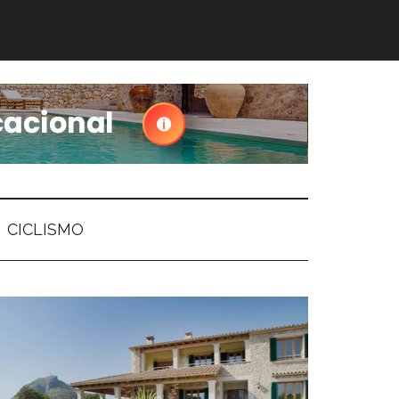
CICLISMO
arra
ateral
rincipal