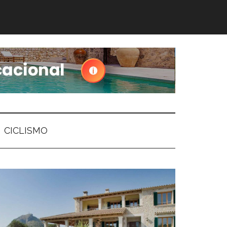
CICLISMO
arra
ateral
rincipal