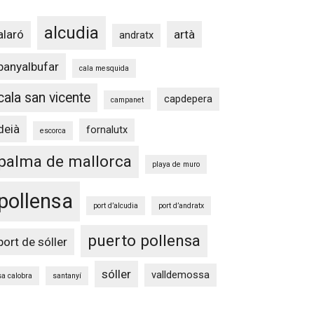
alcudia
alaró
artà
andratx
banyalbufar
cala mesquida
cala san vicente
capdepera
campanet
deià
fornalutx
escorca
palma de mallorca
playa de muro
pollensa
port d’alcudia
port d’andratx
puerto pollensa
port de sóller
sóller
valldemossa
sa calobra
santanyí