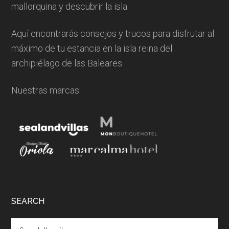
mallorquina y descubrir la isla.
Aquí encontrarás consejos y trucos para disfrutar al
máximo de tu estancia en la isla reina del
archipiélago de las Baleares.
Nuestras marcas:
SEARCH
Search