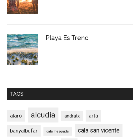
Playa Es Trenc
TAGS
alcudia
alaró
artà
andratx
cala san vicente
banyalbufar
cala mesquida