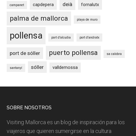
deià
capdepera
fornalutx
campanet
palma de mallorca
playa de muro
pollensa
port d’alcudia
port d’andratx
puerto pollensa
port de sóller
sa calobra
sóller
valldemossa
santanyí
Footer
SOBRE NOSOTROS
Visiting Mallorca es un blog de inspiración para los
viajeros que quieren sumergirse en la cultura