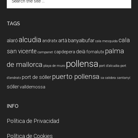
the
site
...
TAGS
alcudia
cala
alaró
artà
banyalbufar
andratx
cala mesquida
palma
san vicente
deià
capdepera
fornalutx
campanet
pollensa
de mallorca
playa de muro
port d’alcudia
port
puerto pollensa
port de sóller
d’andratx
sa calobra
santanyí
sóller
valldemossa
INFO
Política de Privacidad
Política de Cookies