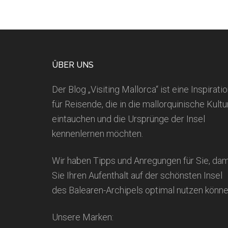
Footer
ÜBER UNS
Der Blog „Visiting Mallorca“ ist eine Inspirati
für Reisende, die in die mallorquinische Kultu
eintauchen und die Ursprünge der Insel
kennenlernen möchten.
Wir haben Tipps und Anregungen für Sie, dam
Sie Ihren Aufenthalt auf der schönsten Insel
des Balearen-Archipels optimal nutzen könne
Unsere Marken: