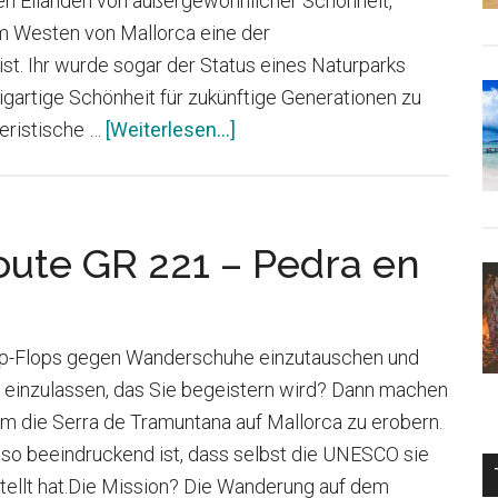
ten Eilanden von außergewöhnlicher Schönheit,
Mallorca
m Westen von Mallorca eine der
t. Ihr wurde sogar der Status eines Naturparks
zigartige Schönheit für zukünftige Generationen zu
Infos
eristische …
[Weiterlesen...]
zum
Plugin
Dragonera
oute GR 221 – Pedra en
 Flip-Flops gegen Wanderschuhe einzutauschen und
r einzulassen, das Sie begeistern wird? Dann machen
um die Serra de Tramuntana auf Mallorca zu erobern.
e so beeindruckend ist, dass selbst die UNESCO sie
tellt hat.Die Mission? Die Wanderung auf dem