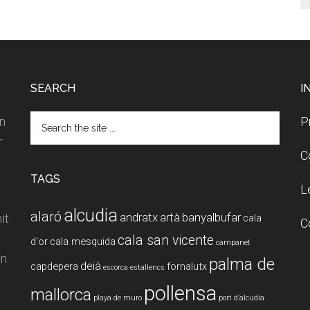
SEARCH
I
Search
on
P
the
r
site
C
...
TAGS
L
alcudia
alaró
andratx
artà
banyalbufar
it
cala
C
cala san vicente
d'or
cala mesquida
campanet
n.
palma de
deià
capdepera
fornalutx
escorca
estallencs
pollensa
mallorca
playa de muro
port d’alcudia