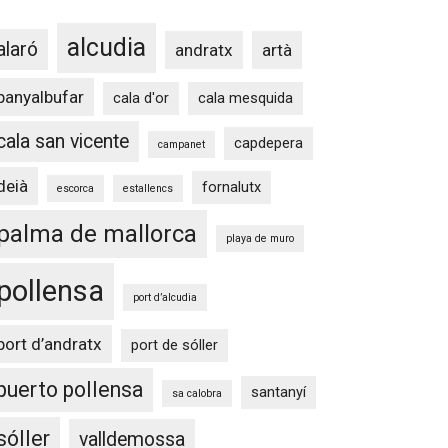
alcudia
alaró
andratx
artà
banyalbufar
cala d'or
cala mesquida
cala san vicente
capdepera
campanet
deià
fornalutx
escorca
estallencs
palma de mallorca
playa de muro
pollensa
port d’alcudia
port d’andratx
port de sóller
puerto pollensa
santanyí
sa calobra
sóller
valldemossa