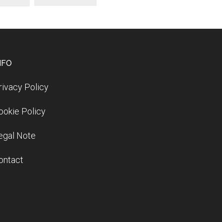
NFO
rivacy Policy
ookie Policy
egal Note
ontact