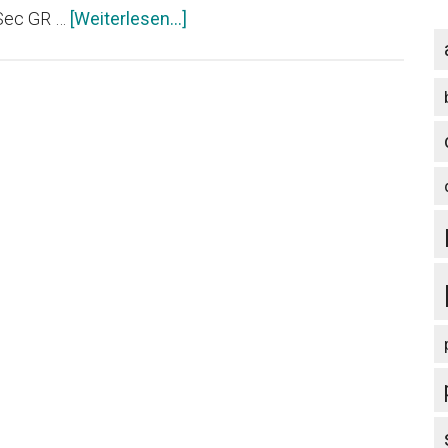
Infos
 Sec GR …
[Weiterlesen...]
zum
Plugin
Entdecken
Sie
die
Route
GR
221
–
Pedra
en
Sec