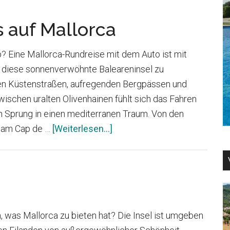
s auf Mallorca
p? Eine Mallorca-Rundreise mit dem Auto ist mit
, diese sonnenverwöhnte Baleareninsel zu
gen Küstenstraßen, aufregenden Bergpässen und
ischen uralten Olivenhainen fühlt sich das Fahren
in Sprung in einen mediterranen Traum. Von den
Infos
 am Cap de …
[Weiterlesen...]
zum
Plugin
Die
besten
Roadtrips
ch, was Mallorca zu bieten hat? Die Insel ist umgeben
auf