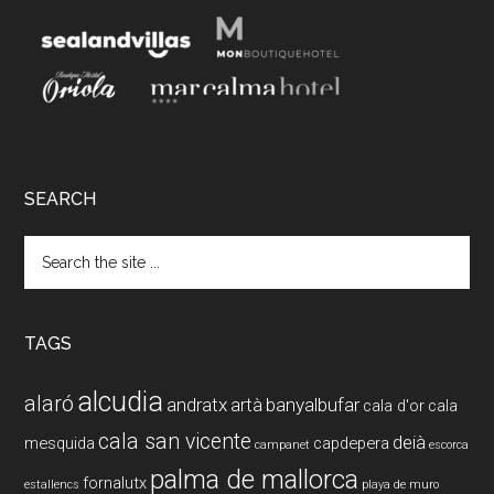
SEARCH
Search
the
site
...
TAGS
alcudia
alaró
andratx
artà
banyalbufar
cala d'or
cala
cala san vicente
deià
mesquida
capdepera
campanet
escorca
palma de mallorca
fornalutx
estallencs
playa de muro