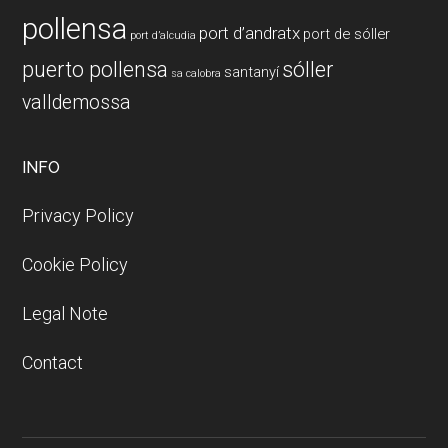
pollensa
port d’andratx
port de sóller
port d’alcudia
puerto pollensa
sóller
santanyí
sa calobra
valldemossa
INFO
Privacy Policy
Cookie Policy
Legal Note
Contact