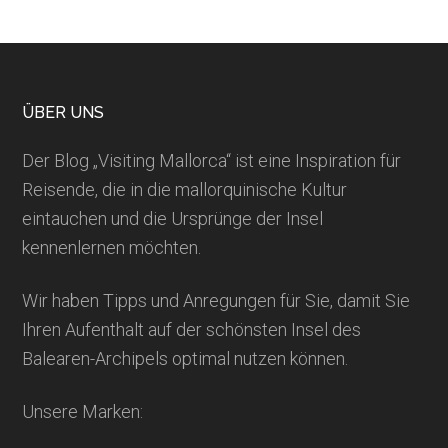
Footer
ÜBER UNS
Der Blog „Visiting Mallorca“ ist eine Inspiration für
Reisende, die in die mallorquinische Kultur
eintauchen und die Ursprünge der Insel
kennenlernen möchten.
Wir haben Tipps und Anregungen für Sie, damit Sie
Ihren Aufenthalt auf der schönsten Insel des
Balearen-Archipels optimal nutzen können.
Unsere Marken: