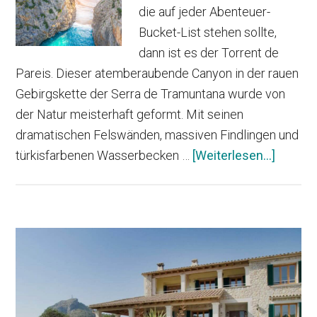
die auf jeder Abenteuer-
Bucket-List stehen sollte,
dann ist es der Torrent de
Pareis. Dieser atemberaubende Canyon in der rauen
Gebirgskette der Serra de Tramuntana wurde von
der Natur meisterhaft geformt. Mit seinen
dramatischen Felswänden, massiven Findlingen und
Infos
türkisfarbenen Wasserbecken …
[Weiterlesen...]
zum
Plugin
Torrent
Haupt-
de
Pareis
Sidebar