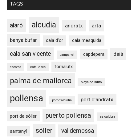
TAGS
alcudia
alaró
andratx
artà
banyalbufar
cala d'or
cala mesquida
cala san vicente
deià
capdepera
campanet
fornalutx
escorca
estallencs
palma de mallorca
playa de muro
pollensa
port d’andratx
port d’alcudia
puerto pollensa
port de sóller
sa calobra
sóller
valldemossa
santanyí