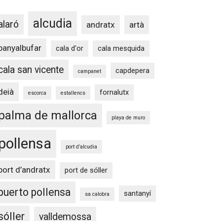
alcudia
alaró
andratx
artà
banyalbufar
cala d'or
cala mesquida
cala san vicente
capdepera
campanet
deià
fornalutx
escorca
estallencs
palma de mallorca
playa de muro
pollensa
port d’alcudia
port d’andratx
port de sóller
puerto pollensa
santanyí
sa calobra
sóller
valldemossa