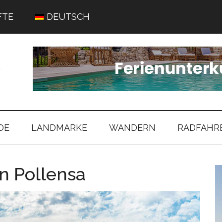
FTE
DEUTSCH
DE
LANDMARKE
WANDERN
RADFAHR
n Pollensa